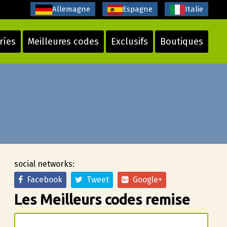
Allemagne
Espagne
Italie
ríes
Meilleures codes
Exclusifs
Boutiques
social networks:
Facebook
Tweet
Google+
Les Meilleurs codes remise