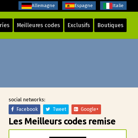
Allemagne
Espagne
Italie
ríes
Meilleures codes
Exclusifs
Boutiques
social networks:
Facebook
Tweet
Google+
Les Meilleurs codes remise