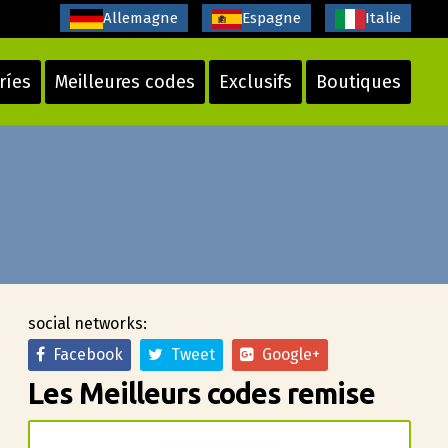
Allemagne
Espagne
Italie
ríes
Meilleures codes
Exclusifs
Boutiques
social networks:
Facebook
Tweet
Google+
Les Meilleurs codes remise