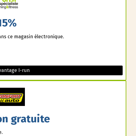
15%
ans ce magasin électronique.
vantage I-run
on gratuite
e.