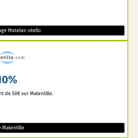
ge Matelas-otello
10%
t de 50€ sur Malentille.
 Malentille