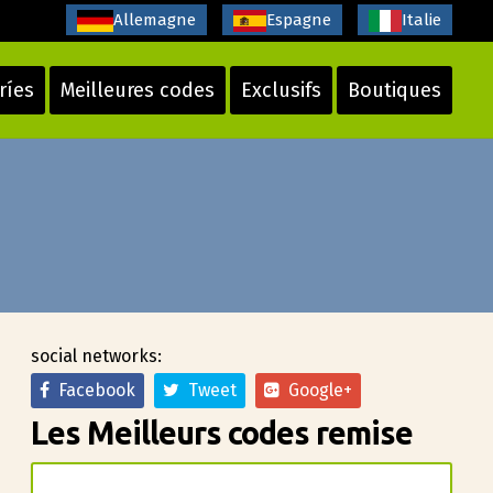
Allemagne
Espagne
Italie
ríes
Meilleures codes
Exclusifs
Boutiques
social networks:
Facebook
Tweet
Google+
Les Meilleurs codes remise