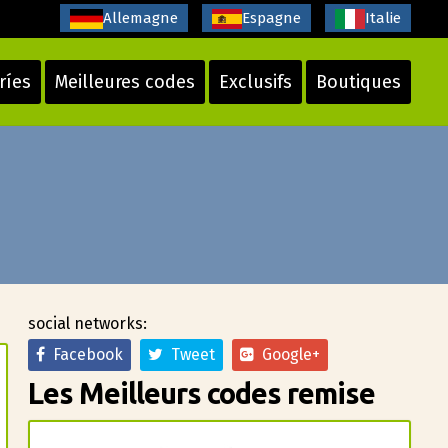
Allemagne
Espagne
Italie
ríes
Meilleures codes
Exclusifs
Boutiques
social networks:
Facebook
Tweet
Google+
Les Meilleurs codes remise