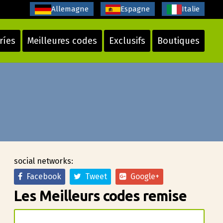
Allemagne
Espagne
Italie
ríes
Meilleures codes
Exclusifs
Boutiques
social networks:
Facebook
Tweet
Google+
Les Meilleurs codes remise