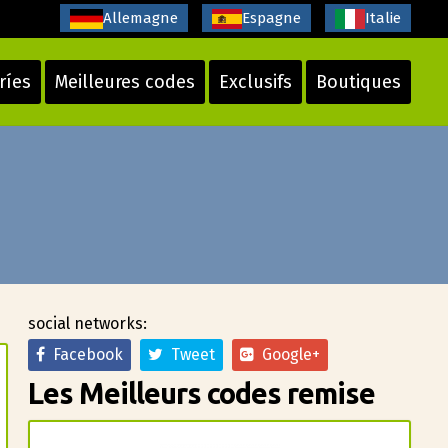
Allemagne
Espagne
Italie
ríes
Meilleures codes
Exclusifs
Boutiques
social networks:
Facebook
Tweet
Google+
Les Meilleurs codes remise