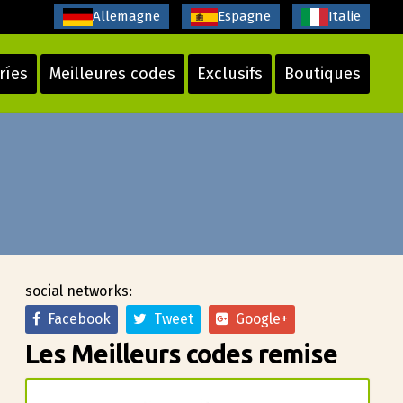
Allemagne
Espagne
Italie
ríes
Meilleures codes
Exclusifs
Boutiques
social networks:
Facebook
Tweet
Google+
Les Meilleurs codes remise