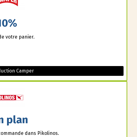
10%
de votre panier.
duction Camper
n plan
e commande dans Pikolinos.