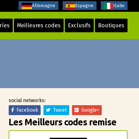
Allemagne
Espagne
Italie
ríes
Meilleures codes
Exclusifs
Boutiques
social networks:
Facebook
Tweet
Google+
Les Meilleurs codes remise