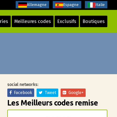
Allemagne
Espagne
Italie
ríes
Meilleures codes
Exclusifs
Boutiques
social networks:
Facebook
Tweet
Google+
Les Meilleurs codes remise