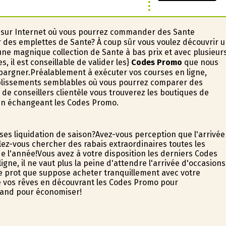
n sur Internet où vous pourrez commander des Sante
r des emplettes de Sante? À coup sûr vous voulez découvrir 
ne magnifique collection de Sante à bas prix et avec plusieur
 il est conseillable de valider les}
Codes Promo
que nous
argner.Préalablement à exécuter vos courses en ligne,
ablissements semblables où vous pourrez comparer des
de conseillers clientèle vous trouverez les boutiques de
 en échangeant les Codes Promo.
es liquidation de saison?Avez-vous perception que l'arrivée
lez-vous chercher des rabais extraordinaires toutes les
 l'année!Vous avez à votre disposition les derniers Codes
ne, il ne vaut plus la peine d'attendre l'arrivée d'occasions
re profit que suppose acheter tranquillement avec votre
lité vos rêves en découvrant les Codes Promo pour
chand pour économiser!