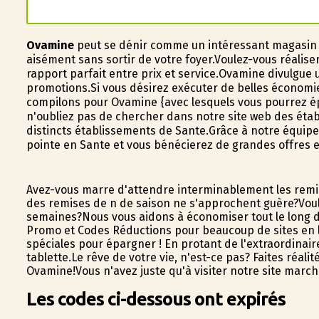
Ovamine
peut se définir comme un intéressant magasi
aisément sans sortir de votre foyer.Voulez-vous réalise
rapport parfait entre prix et service.Ovamine divulgue u
promotions.Si vous désirez exécuter de belles économies,
compilons pour Ovamine {avec lesquels vous pourrez ép
n'oubliez pas de chercher dans notre site web des ét
distincts établissements de Sante.Grâce à notre équipe 
pointe en Sante et vous bénéficierez de grandes offres
Avez-vous marre d'attendre interminablement les remis
des remises de fin de saison ne s'approchent guère?Vou
semaines?Nous vous aidons à économiser tout le long de
Promo et Codes Réductions pour beaucoup de sites en lig
spéciales pour épargner ! En profitant de l'extraordinai
tablette.Le rêve de votre vie, n'est-ce pas? Faites réa
Ovamine!Vous n'avez juste qu'à visiter notre site mar
Les codes ci-dessous ont expirés