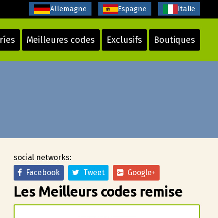
Allemagne
Espagne
Italie
ríes
Meilleures codes
Exclusifs
Boutiques
social networks:
Facebook
Tweet
Google+
Les Meilleurs codes remise