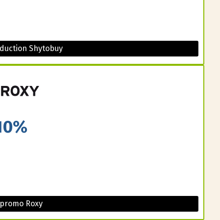
duction Shytobuy
10%
 promo Roxy