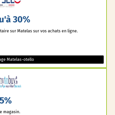
u'à 30%
aire sur Matelas sur vos achats en ligne.
ge Matelas-otello
5%
ce magasin.