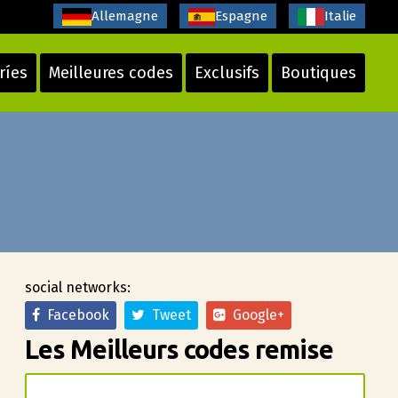
Allemagne
Espagne
Italie
ríes
Meilleures codes
Exclusifs
Boutiques
social networks:
Facebook
Tweet
Google+
Les Meilleurs codes remise