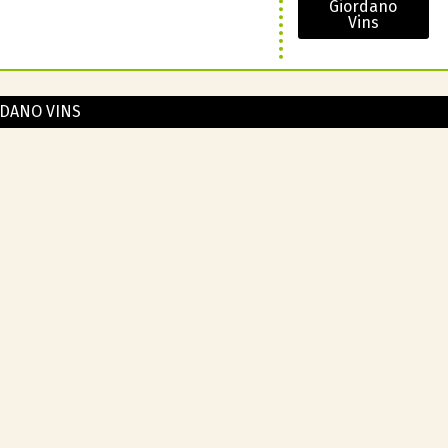
Giordano
Vins
DANO VINS