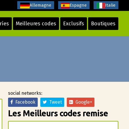
Allemagne
Espagne
Italie
ríes
Meilleures codes
Exclusifs
Boutiques
social networks:
Facebook
Tweet
Google+
Les Meilleurs codes remise