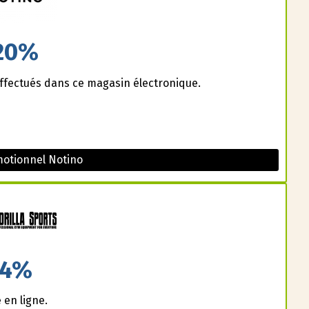
20%
effectués dans ce magasin électronique.
otionnel Notino
4%
en ligne.