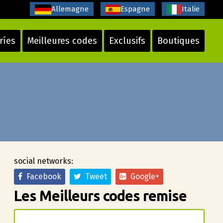
Allemagne
Espagne
Italie
ríes
Meilleures codes
Exclusifs
Boutiques
social networks:
Facebook
Tweet
Google+
Les Meilleurs codes remise