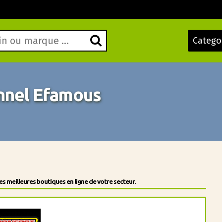
Catego
nnel Efamous
 meilleures boutiques en ligne de votre secteur.