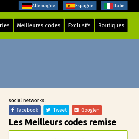
Allemagne
Espagne
Italie
ríes
Meilleures codes
Exclusifs
Boutiques
social networks:
Facebook
Tweet
Google+
Les Meilleurs codes remise