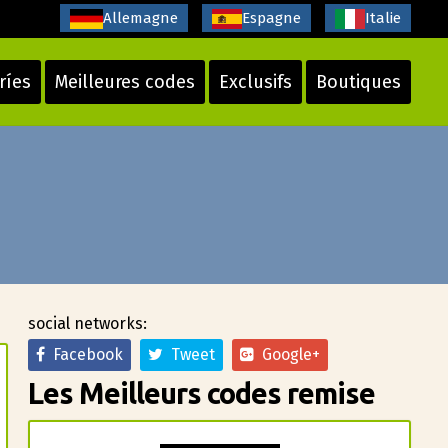
Allemagne
Espagne
Italie
ríes
Meilleures codes
Exclusifs
Boutiques
social networks:
Facebook
Tweet
Google+
Les Meilleurs codes remise