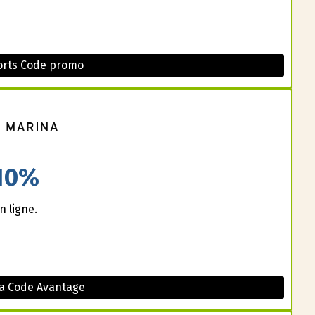
ports Code promo
10%
n ligne.
a Code Avantage