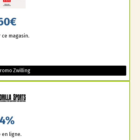
60€
r ce magasin.
romo Zwilling
4%
en ligne.