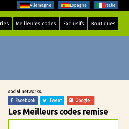
Allemagne
Espagne
Italie
ríes
Meilleures codes
Exclusifs
Boutiques
social networks:
Facebook
Tweet
Google+
Les Meilleurs codes remise