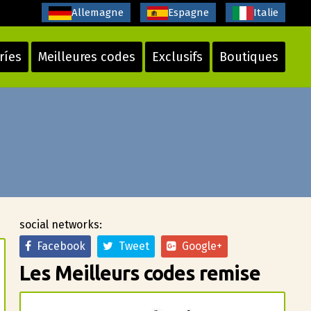
Allemagne
Espagne
Italie
ríes
Meilleures codes
Exclusifs
Boutiques
social networks:
Facebook
Tweet
Google+
Les Meilleurs codes remise