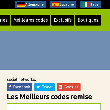
Allemagne
Espagne
Italie
ríes
Meilleures codes
Exclusifs
Boutiques
social networks:
Facebook
Tweet
Google+
Les Meilleurs codes remise