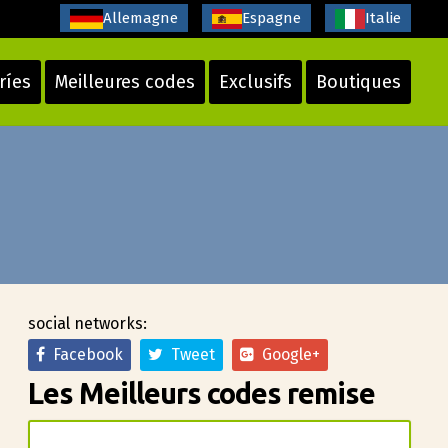
Allemagne
Espagne
Italie
ríes
Meilleures codes
Exclusifs
Boutiques
social networks:
Facebook
Tweet
Google+
Les Meilleurs codes remise