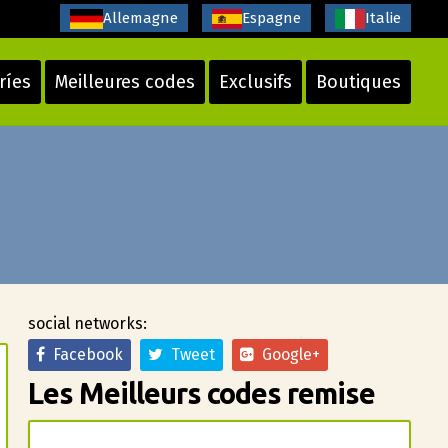
Allemagne
Espagne
Italie
ríes
Meilleures codes
Exclusifs
Boutiques
social networks:
Facebook
Tweet
Google+
Les Meilleurs codes remise