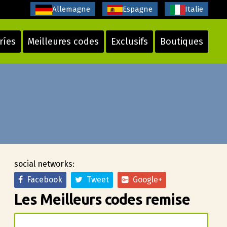
Allemagne
Espagne
Italie
ríes
Meilleures codes
Exclusifs
Boutiques
social networks:
Facebook
Tweet
Google+
Les Meilleurs codes remise