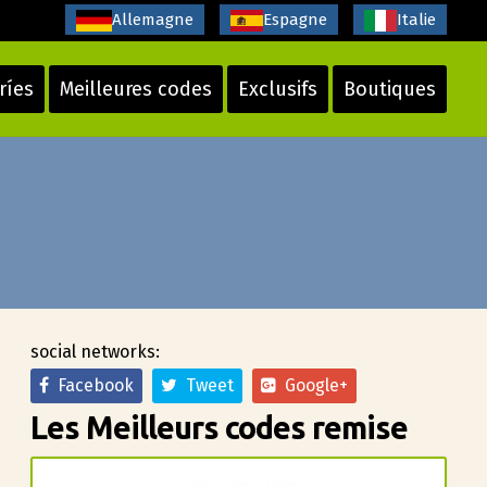
Allemagne
Espagne
Italie
ríes
Meilleures codes
Exclusifs
Boutiques
social networks:
Facebook
Tweet
Google+
Les Meilleurs codes remise