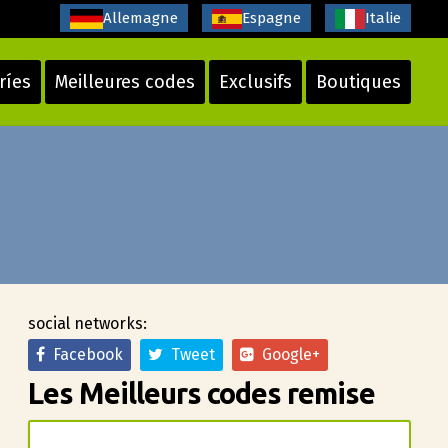
Allemagne
Espagne
Italie
ríes
Meilleures codes
Exclusifs
Boutiques
social networks:
Facebook
Tweet
Google+
Les Meilleurs codes remise