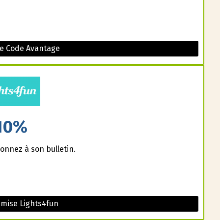
le Code Avantage
10%
onnez à son bulletin.
mise Lights4fun