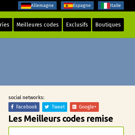
Allemagne
Espagne
Italie
ríes
Meilleures codes
Exclusifs
Boutiques
social networks:
Facebook
Tweet
Google+
Les Meilleurs codes remise