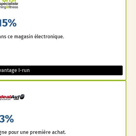
15%
ans ce magasin électronique.
vantage I-run
3%
igne pour une première achat.