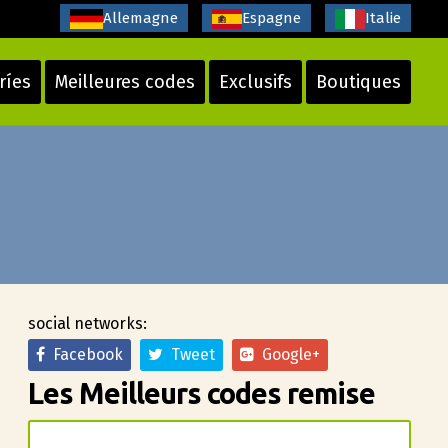
Allemagne
Espagne
Italie
ríes
Meilleures codes
Exclusifs
Boutiques
social networks:
Facebook
Tweet
Google+
Les Meilleurs codes remise