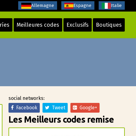
Allemagne
Espagne
Italie
ríes
Meilleures codes
Exclusifs
Boutiques
social networks:
Facebook
Tweet
Google+
Les Meilleurs codes remise