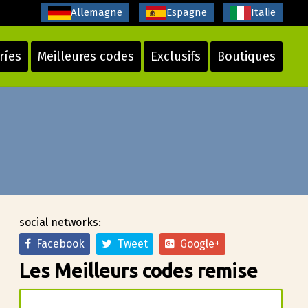
Allemagne
Espagne
Italie
ríes
Meilleures codes
Exclusifs
Boutiques
social networks:
Facebook
Tweet
Google+
Les Meilleurs codes remise