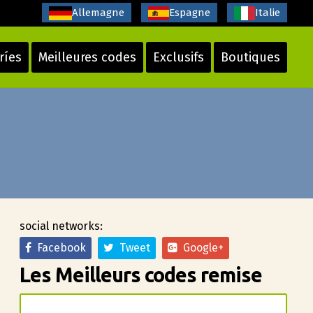
Allemagne
Espagne
Italie
ríes
Meilleures codes
Exclusifs
Boutiques
social networks:
Facebook
Tweet
Google+
Les Meilleurs codes remise