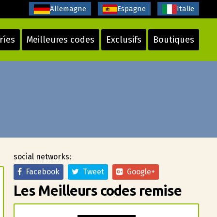
Allemagne
Espagne
Italie
ríes
Meilleures codes
Exclusifs
Boutiques
social networks:
Facebook
Tweet
Google+
Les Meilleurs codes remise