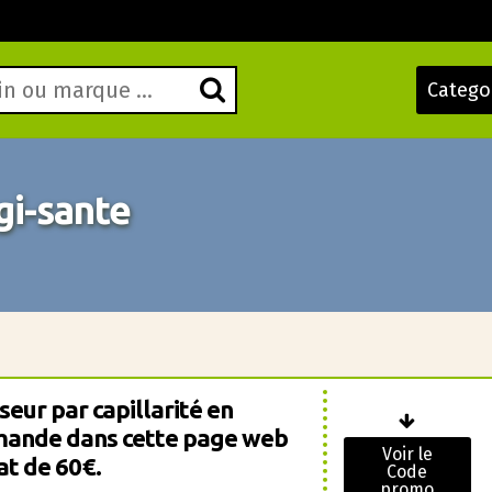
Catego
i-sante
seur par capillarité en
mande dans cette page web
Voir le
at de 60€.
Code
promo