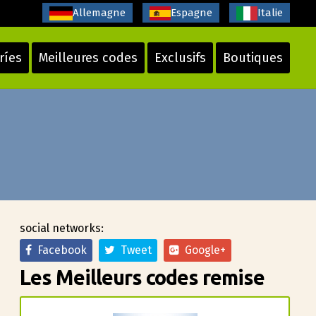
Allemagne
Espagne
Italie
ríes
Meilleures codes
Exclusifs
Boutiques
social networks:
Facebook
Tweet
Google+
Les Meilleurs codes remise