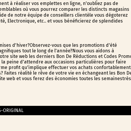
nt à réaliser vos emplettes en ligne, n'oubliez pas de
semblables où vous pourrez comparer les distincts magasins
aide de notre équipe de conseillers clientèle vous dégoterez
é, Electronique, etc.. et vous bénéficierez de splendides
emises d'hiver?Observez-vous que les promotions d'été
gnifiques tout le long de l'année?Nous vous aidons à
otre site web les derniers Bon De Réductions et Codes Prom
s la peine d'attendre aux occasions particulières pour faire
orme profit qu'implique effectuer vos achats confortablement
s? Faites réalité le rêve de votre vie en échangeant les Bon D
e site web et vous ferez des économies toutes les semainestrès
S-ORIGINAL