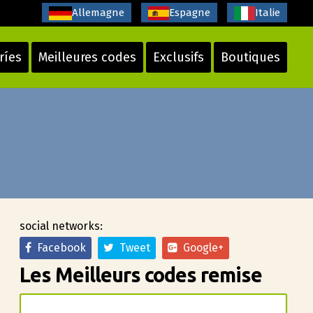
Allemagne
Espagne
Italie
ríes
Meilleures codes
Exclusifs
Boutiques
social networks:
Facebook
Tweet
Google+
Les Meilleurs codes remise