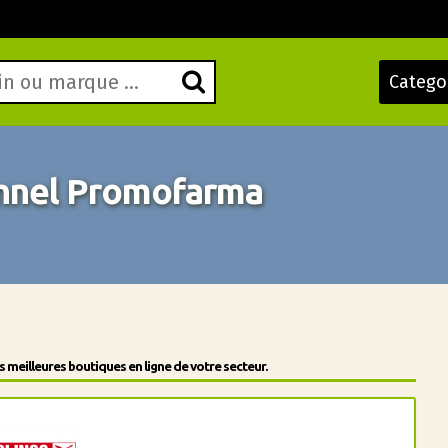
Catego
nnel Promofarma
meilleures boutiques en ligne de votre secteur.