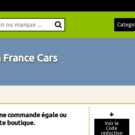
Catego
 France Cars
une commande égale ou
te boutique.
Voir le
Code
reduction