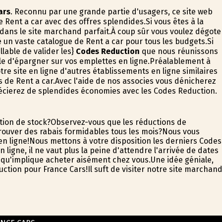
ars
. Reconnu par une grande partie d'usagers, ce site web
 Rent a car avec des offres splendides.Si vous êtes à la
 dans le site marchand parfait.À coup sûr vous voulez dégote
é un vaste catalogue de Rent a car pour tous les budgets.Si
llable de valider les}
Codes Reduction
que nous réunissons
ile d'épargner sur vos emplettes en ligne.Préalablement à
re site en ligne d'autres établissements en ligne similaires
s de Rent a car.Avec l'aide de nos associes vous dénicherez
éficierez de splendides économies avec les Codes Reduction.
ation de stock?Observez-vous que les réductions de
ouver des rabais formidables tous les mois?Nous vous
n ligne!Nous mettons à votre disposition les derniers Codes
ligne, il ne vaut plus la peine d'attendre l'arrivée de dates
it qu'implique acheter aisément chez vous.Une idée géniale,
ion pour France Cars!Il suffit de visiter notre site marchan