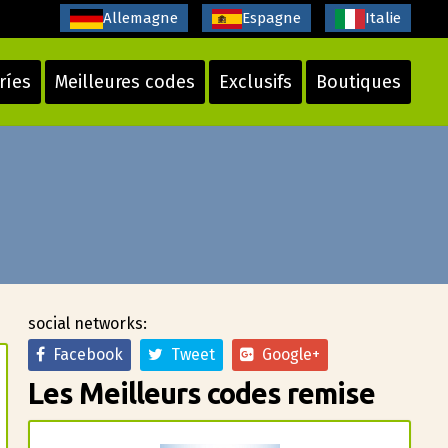
Allemagne
Espagne
Italie
ríes
Meilleures codes
Exclusifs
Boutiques
social networks:
Facebook
Tweet
Google+
Les Meilleurs codes remise