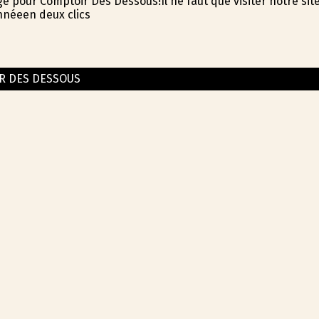
e pour Comptoir Des Dessous!Il ne faut que visiter notre sit
annéeen deux clics
R DES DESSOUS