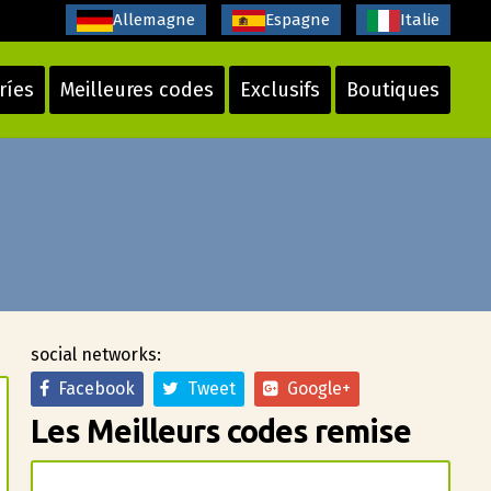
Allemagne
Espagne
Italie
ríes
Meilleures codes
Exclusifs
Boutiques
social networks:
Facebook
Tweet
Google+
Les Meilleurs codes remise