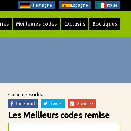
Allemagne
Espagne
Italie
ríes
Meilleures codes
Exclusifs
Boutiques
social networks:
Facebook
Tweet
Google+
Les Meilleurs codes remise