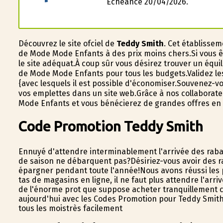
Échéance 20/04/2026.
Découvrez le site officiel de
Teddy Smith
. Cet établisse
de Mode Mode Enfants à des prix moins chers.Si vous êt
le site adéquat.À coup sûr vous désirez trouver un équi
de Mode Mode Enfants pour tous les budgets.Validez le
{avec lesquels il est possible d'économiser.Souvenez-v
vos emplettes dans un site web.Grâce à nos collabora
Mode Enfants et vous bénéficierez de grandes offres e
Code Promotion Teddy Smith
Ennuyé d'attendre interminablement l'arrivée des rabai
de saison ne débarquent pas?Désiriez-vous avoir des ra
épargner pendant toute l'année!Nous avons réussi les
tas de magasins en ligne, il ne faut plus attendre l'arri
de l'énorme profit que suppose acheter tranquillement 
aujourd'hui avec les Codes Promotion pour Teddy Smith!Il
tous les moistrès facilement