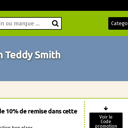
Catego
 Teddy Smith
de 10% de remise dans cette
Voir le
Code
promotion
ection bon plans.