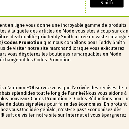
Smith
ment en ligne vous donne une incroyable gamme de produits
es à la quête des articles de Mode vous êtes à coup sûr dan
libre idéal qualité-prix.Teddy Smith a créé un vaste catalogue
s}
Codes Promotion
que nous compilons pour Teddy Smith
ous de visiter notre site marchand lorsque vous exécuterez
teurs vous dégoterez les boutiques remarquables en Mode
n échangeant les Codes Promotion.
s d'automne?Observez-vous que l'arrivée des remises de fin
bais splendides tout le long de l'année?Nous vous aidons à
 plus nouveaux Codes Promotion et Codes Réductions pour u
vée de dates signalées pour faire des économies! En profitant
chez vous.Une idée géniale, n'est-ce pas? Économisez dès
 suffit de visiter notre site sur Internet et vous épargnerez