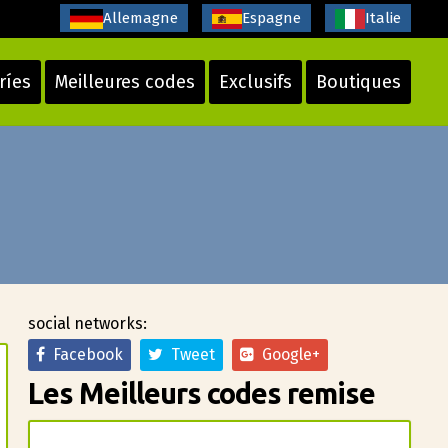
Allemagne
Espagne
Italie
ríes
Meilleures codes
Exclusifs
Boutiques
social networks:
Facebook
Tweet
Google+
Les Meilleurs codes remise