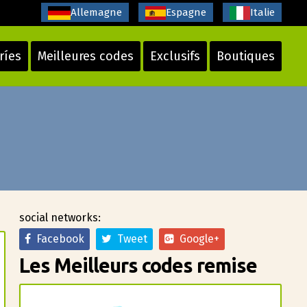
Allemagne
Espagne
Italie
ríes
Meilleures codes
Exclusifs
Boutiques
social networks:
Facebook
Tweet
Google+
Les Meilleurs codes remise