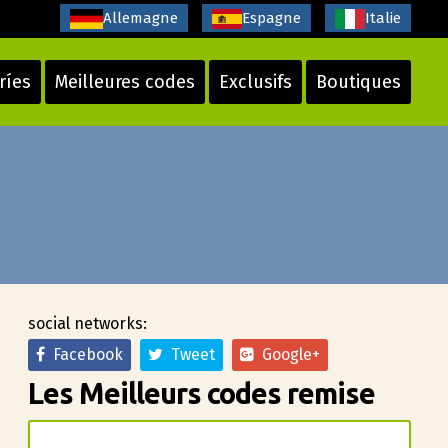
Allemagne
Espagne
Italie
ríes
Meilleures codes
Exclusifs
Boutiques
social networks:
Facebook
Tweet
Google+
Les Meilleurs codes remise