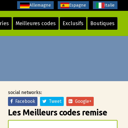
Allemagne
Espagne
Italie
ríes
Meilleures codes
Exclusifs
Boutiques
social networks:
Facebook
Tweet
Google+
Les Meilleurs codes remise