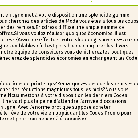
ent en ligne met à votre disposition une splendide gamme
 vous cherchez des articles de Mode vous êtes à tous les coup
oter des remises.Ericdress diffuse une ample gamme de
offres.Si vous voulez réaliser quelques économies, il est
cdress {Avant de effectuer votre shopping, souvenez-vous d
ne semblables où il est possible de comparer les divers
e notre équipe de conseillers vous dénicherez les boutiques
bénéficierez de splendides économies en échangeant les Code
s réductions de printemps?Remarquez-vous que les remises d
cher des réductions magnifiques tous les mois?Nous vous
gne!Nous mettons à votre disposition les derniers Codes
 ne vaut plus la peine d'attendre l'arrivée d'occasions
n ligne! Avec l'énorme profit que suppose acheter
é le rêve de votre vie en appliquant les Codes Promo pour
r Internet pour commencer à économiser!