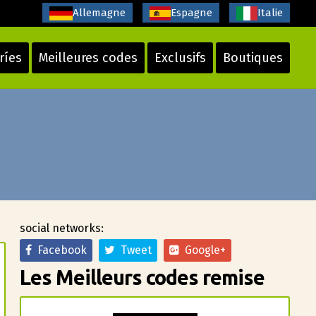
Allemagne
Espagne
Italie
ríes
Meilleures codes
Exclusifs
Boutiques
social networks:
Facebook
Tweet
Google+
Les Meilleurs codes remise