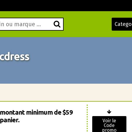
Catego
cdress
n montant minimum de $59
panier.
Voir le
Code
promo