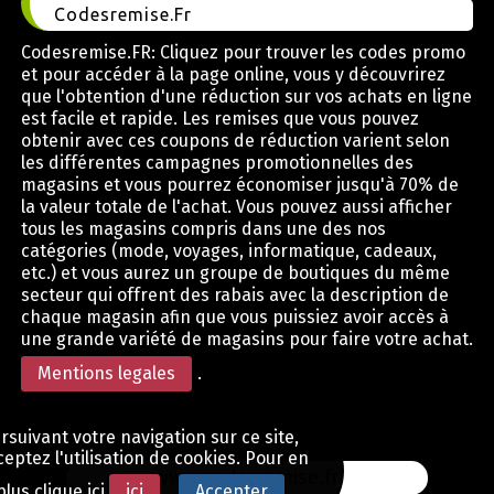
Codesremise.Fr
Codesremise.FR: Cliquez pour trouver les codes promo
et pour accéder à la page online, vous y découvrirez
que l'obtention d'une réduction sur vos achats en ligne
est facile et rapide. Les remises que vous pouvez
obtenir avec ces coupons de réduction varient selon
les différentes campagnes promotionnelles des
magasins et vous pourrez économiser jusqu'à 70% de
la valeur totale de l'achat. Vous pouvez aussi afficher
tous les magasins compris dans une des nos
catégories (mode, voyages, informatique, cadeaux,
etc.) et vous aurez un groupe de boutiques du même
secteur qui offrent des rabais avec la description de
chaque magasin afin que vous puissiez avoir accès à
une grande variété de magasins pour faire votre achat.
Mentions legales
.
rsuivant votre navigation sur ce site,
eptez l'utilisation de cookies. Pour en
www.codesremise.fr
plus clique ici
ici
.
Accepter