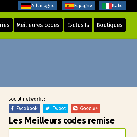
Allemagne
Espagne
Italie
ríes
Meilleures codes
Exclusifs
Boutiques
social networks:
Facebook
Tweet
Google+
Les Meilleurs codes remise