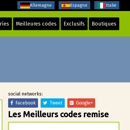
Allemagne
Espagne
Italie
ríes
Meilleures codes
Exclusifs
Boutiques
social networks:
Facebook
Tweet
Google+
Les Meilleurs codes remise