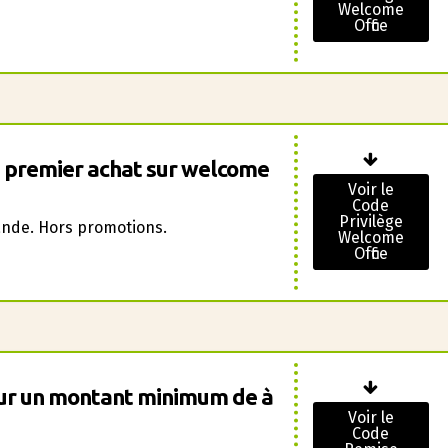
Welcome
Office
e premier achat sur welcome
Voir le
Code
Privilège
nde. Hors promotions.
Welcome
Office
our un montant minimum de à
Voir le
Code