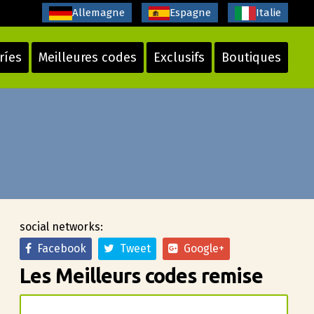
Allemagne
Espagne
Italie
ríes
Meilleures codes
Exclusifs
Boutiques
social networks:
Facebook
Tweet
Google+
Les Meilleurs codes remise