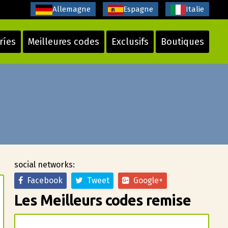
Allemagne
Espagne
Italie
ríes
Meilleures codes
Exclusifs
Boutiques
social networks:
Facebook
Tweet
Google+
Les Meilleurs codes remise