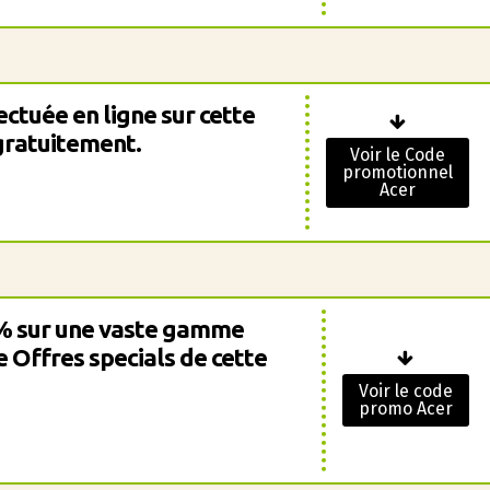
tuée en ligne sur cette
gratuitement.
Voir le Code
promotionnel
Acer
0% sur une vaste gamme
ie Offres specials de cette
Voir le code
promo Acer