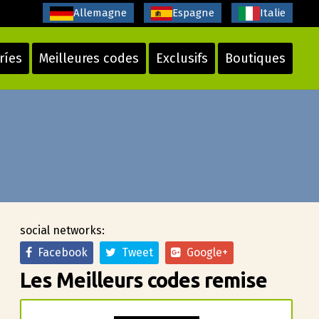
Allemagne
Espagne
Italie
ríes
Meilleures codes
Exclusifs
Boutiques
social networks:
Facebook
Tweet
Google+
Les Meilleurs codes remise