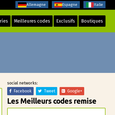
Allemagne
Espagne
Italie
ríes
Meilleures codes
Exclusifs
Boutiques
social networks:
Facebook
Tweet
Google+
Les Meilleurs codes remise