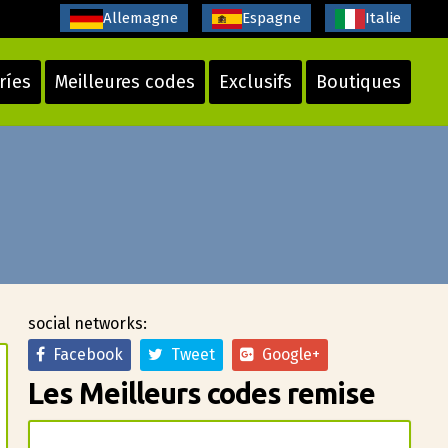
Allemagne
Espagne
Italie
ríes
Meilleures codes
Exclusifs
Boutiques
social networks:
Facebook
Tweet
Google+
Les Meilleurs codes remise