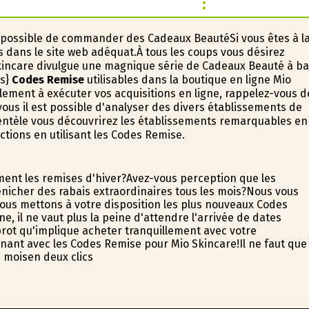
est possible de commander des Cadeaux BeautéSi vous êtes à l
s dans le site web adéquat.À tous les coups vous désirez
kincare divulgue une magnifique série de Cadeaux Beauté à b
es}
Codes Remise
utilisables dans la boutique en ligne Mio
ement à exécuter vos acquisitions en ligne, rappelez-vous d
us il est possible d'analyser des divers établissements de
ientèle vous découvrirez les établissements remarquables en
ctions en utilisant les Codes Remise.
ment les remises d'hiver?Avez-vous perception que les
icher des rabais extraordinaires tous les mois?Nous vous
us mettons à votre disposition les plus nouveaux Codes
, il ne vaut plus la peine d'attendre l'arrivée de dates
rofit qu'implique acheter tranquillement avec votre
nant avec les Codes Remise pour Mio Skincare!Il ne faut que
s moisen deux clics