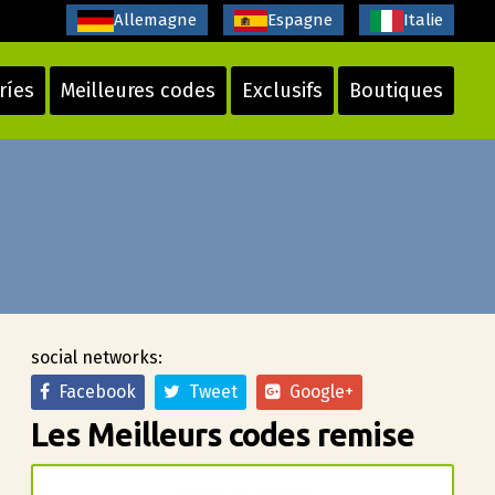
Allemagne
Espagne
Italie
ríes
Meilleures codes
Exclusifs
Boutiques
social networks:
Facebook
Tweet
Google+
Les Meilleurs codes remise